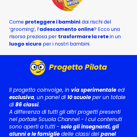
Come
proteggere i bambini
dai rischi del
‘grooming’, l’
adescamento online
? Ecco una
risorsa preziosa per
trasformare la rete
in un
luogo sicuro
per i nostri bambini.
Progetto Pilota
Il progetto coinvolge, in
via sperimentale
ed
esclusiva
, un panel di
10 scuole
per un totale
di
86 classi
.
A differenza di tutti gli altri progetti presenti
nel portale Scuola Channel - i cui contenuti
sono aperti a tutti -
solo gli insegnanti, gli
alunni e le famiglie
delle classi del
panel