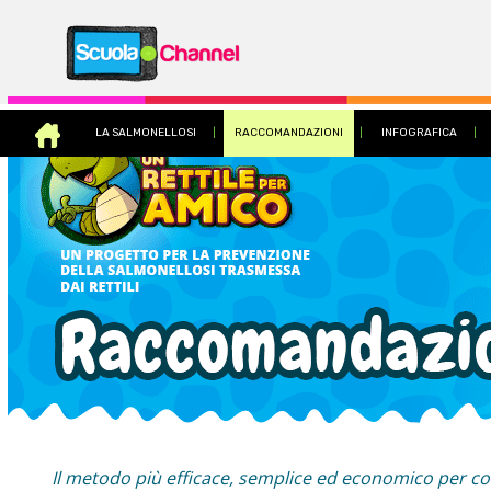
LA SALMONELLOSI
|
RACCOMANDAZIONI
|
INFOGRAFICA
|
Il metodo più efficace, semplice ed economico per co