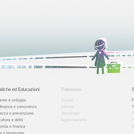
tiche ed Educazioni
Palinsesto
S
ente e sviluppo
Scuola
F
dinanza e convivenza
Internet
Y
rezza e prevenzione
Tecnologia
T
ultura e diritti
Aggiornamento
F
omia e finanza
R
te e benessere