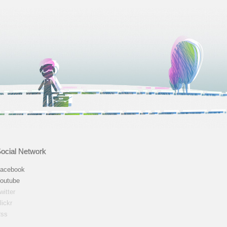
ocial Network
acebook
outube
witter
lickr
ss