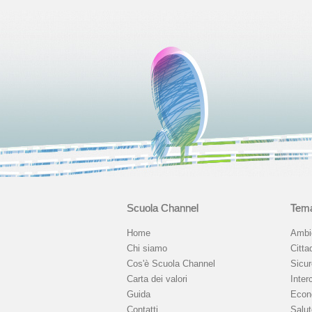
Scuola Channel
Tema
Home
Ambi
Chi siamo
Citta
Cos'è Scuola Channel
Sicu
Carta dei valori
Interc
Guida
Econ
Contatti
Salu