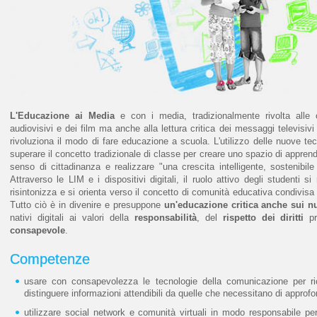
L'Educazione ai Media
e con i media, tradizionalmente rivolta alle op
audiovisivi e dei film ma anche alla lettura critica dei messaggi televisiv
rivoluziona il modo di fare educazione a scuola. L'utilizzo delle nuove tecn
superare il concetto tradizionale di classe per creare uno spazio di appren
senso di cittadinanza e realizzare "una crescita intelligente, sostenibile 
Attraverso le LIM e i dispositivi digitali, il ruolo attivo degli studenti s
risintonizza e si orienta verso il concetto di comunità educativa condivisa
Tutto ciò è in divenire e presuppone
un'educazione critica anche sui n
nativi digitali ai valori della
responsabilità
, del
rispetto dei diritti
pr
consapevole
.
Competenze
usare con consapevolezza le tecnologie della comunicazione per ric
distinguere informazioni attendibili da quelle che necessitano di approfon
utilizzare social network e comunità virtuali in modo responsabile per