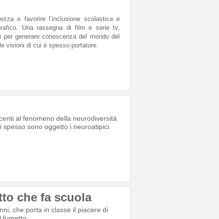
zza e favorire l’inclusione scolastica e
grafico. Una rassegna di film e serie tv,
attici per generare conoscenza del mondo del
e visioni di cui è spesso portatore.
scenti al fenomeno della neurodiversità
cui spesso sono oggetto i neuroatipici.
tto che fa scuola
ni, che porta in classe il piacere di
l fumetto.