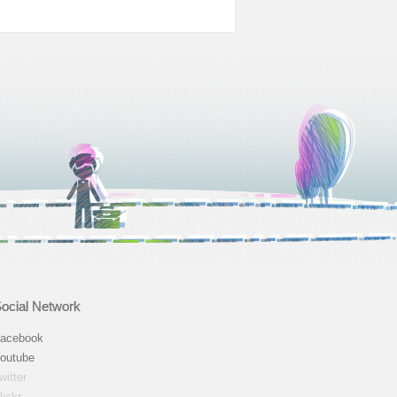
ocial Network
acebook
outube
witter
lickr