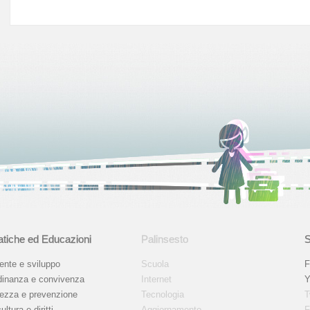
tiche ed Educazioni
Palinsesto
S
ente e sviluppo
Scuola
F
dinanza e convivenza
Internet
Y
rezza e prevenzione
Tecnologia
T
ultura e diritti
Aggiornamento
F