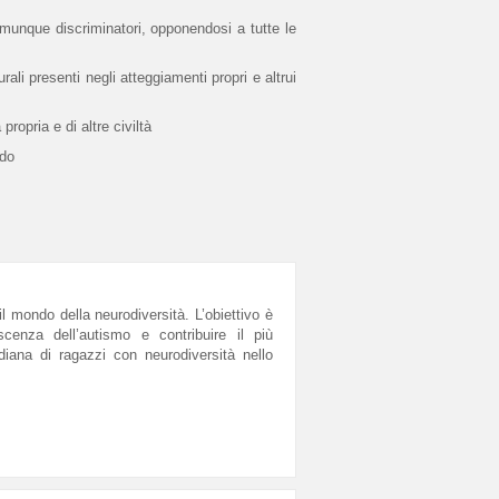
comunque discriminatori, opponendosi a tutte le
urali presenti negli atteggiamenti propri e altrui
ropria e di altre civiltà
odo
il mondo della neurodiversità. L’obiettivo è
cenza dell’autismo e contribuire il più
idiana di ragazzi con neurodiversità nello