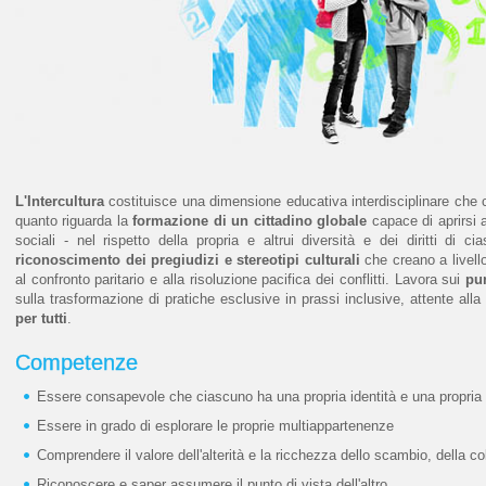
L'Intercultura
costituisce una dimensione educativa interdisciplinare che 
quanto riguarda la
formazione di un cittadino globale
capace di aprirsi 
sociali - nel rispetto della propria e altrui diversità e dei diritti di 
riconoscimento dei pregiudizi e stereotipi culturali
che creano a livell
al confronto paritario e alla risoluzione pacifica dei conflitti. Lavora sui
pun
sulla trasformazione di pratiche esclusive in prassi inclusive, attente alla
per tutti
.
Competenze
Essere consapevole che ciascuno ha una propria identità e una propria s
Essere in grado di esplorare le proprie multiappartenenze
Comprendere il valore dell'alterità e la ricchezza dello scambio, della co
Riconoscere e saper assumere il punto di vista dell'altro