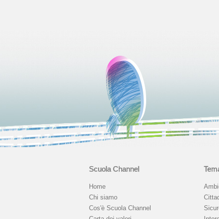
Scuola Channel
Tema
Home
Ambi
Chi siamo
Citta
Cos'è Scuola Channel
Sicu
Carta dei valori
Interc